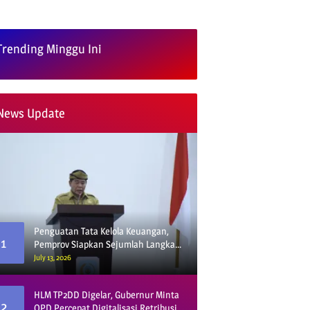
Trending Minggu Ini
News Update
Penguatan Tata Kelola Keuangan,
1
Pemprov Siapkan Sejumlah Langkah
Strategis
July 13, 2026
HLM TP2DD Digelar, Gubernur Minta
2
OPD Percepat Digitalisasi Retribusi