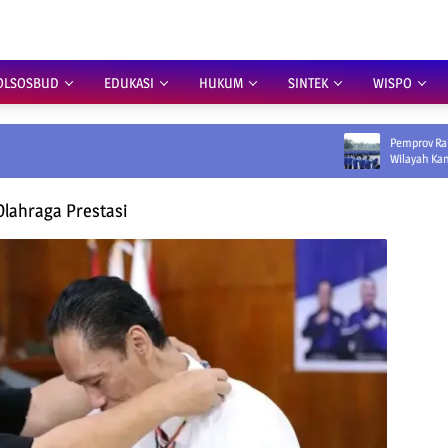
OLSOSBUD
EDUKASI
HUKUM
SINTEK
WISPO
Pemprov Raih Peringkat Per
Wilayah Kanreg VIII BKN
Olahraga Prestasi