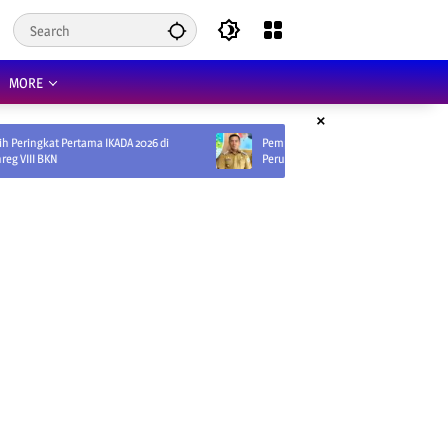
MORE
×
tama IKADA 2026 di
Pemprov Siapkan Surat Edaran Gubernur,
Perusahaan Didorong Gunakan Vendor Lokal dan
Pelat KU