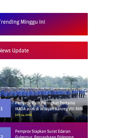
Trending Minggu Ini
News Update
Pemprov Raih Peringkat Pertama
1
IKADA 2026 di Wilayah Kanreg VIII BKN
July 14, 2026
Pemprov Siapkan Surat Edaran
2
Gubernur, Perusahaan Didorong