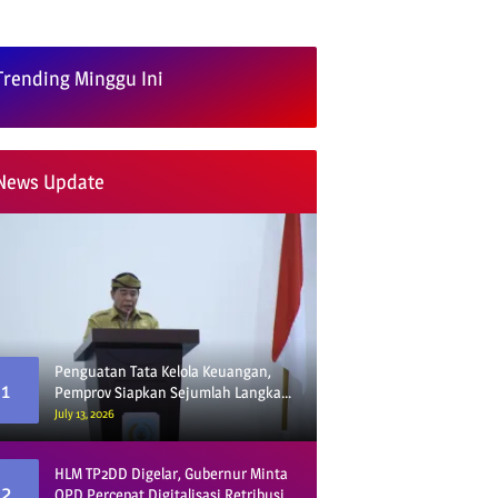
Trending Minggu Ini
News Update
Penguatan Tata Kelola Keuangan,
1
Pemprov Siapkan Sejumlah Langkah
Strategis
July 13, 2026
HLM TP2DD Digelar, Gubernur Minta
2
OPD Percepat Digitalisasi Retribusi