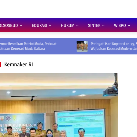
OLSOSBUD
EDUKASI
HUKUM
SINTEK
WISPO
triot Muda, Perkuat
Peringati Hari Koperasi ke-79, Sekprov Ajak
uda Kaltara
Wujudkan Koperasi Modern dan Berdaya Saing
Kemnaker RI