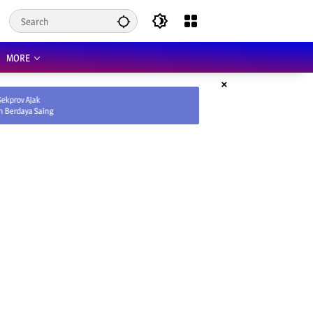
MORE
×