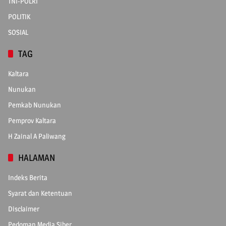
TNI-POLRI
POLITIK
SOSIAL
TAG
Kaltara
Nunukan
Pemkab Nunukan
Pemprov Kaltara
H Zainal A Paliwang
HALAMAN
Indeks Berita
Syarat dan Ketentuan
Disclaimer
Pedoman Media Siber