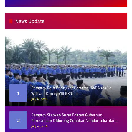
News Update
Pemprov Raih Peringkat Pertama IKADA 2026 di
1
Wilayah Kanreg VIII BKN
July 14, 2026
Pemprov Siapkan Surat Edaran Gubernur,
2
Perusahaan Didorong Gunakan Vendor Lokal dan
Pelat KU
July 14, 2026