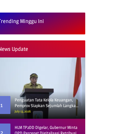
Trending Minggu Ini
News Update
Penguatan Tata Kelola Keuangan,
1
Pemprov Siapkan Sejumlah Langkah
Strategis
July 13, 2026
HLM TP2DD Digelar, Gubernur Minta
2
OPD Percepat Digitalisasi Retribusi