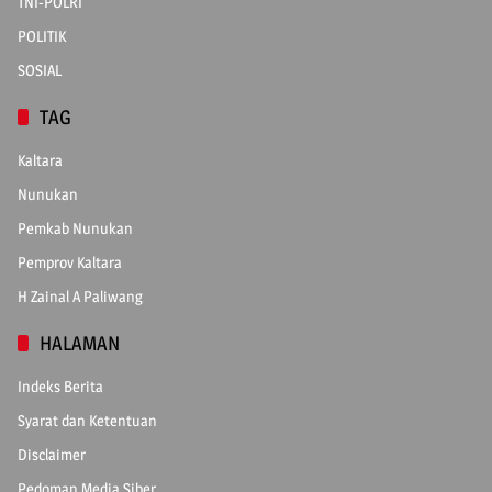
TNI-POLRI
POLITIK
SOSIAL
TAG
Kaltara
Nunukan
Pemkab Nunukan
Pemprov Kaltara
H Zainal A Paliwang
HALAMAN
Indeks Berita
Syarat dan Ketentuan
Disclaimer
Pedoman Media Siber