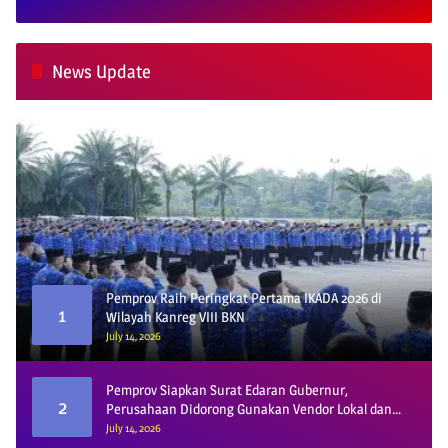
News Update
Pemprov Raih Peringkat Pertama IKADA 2026 di
1
Wilayah Kanreg VIII BKN
July 14, 2026
Pemprov Siapkan Surat Edaran Gubernur,
2
Perusahaan Didorong Gunakan Vendor Lokal dan
Pelat KU
July 14, 2026