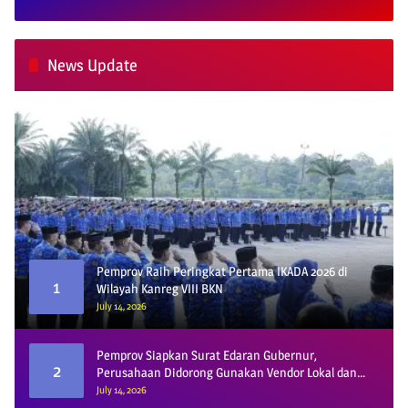
News Update
Pemprov Raih Peringkat Pertama IKADA 2026 di
1
Wilayah Kanreg VIII BKN
July 14, 2026
Pemprov Siapkan Surat Edaran Gubernur,
2
Perusahaan Didorong Gunakan Vendor Lokal dan
Pelat KU
July 14, 2026