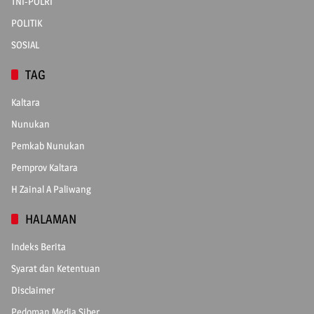
TNI-POLRI
POLITIK
SOSIAL
TAG
Kaltara
Nunukan
Pemkab Nunukan
Pemprov Kaltara
H Zainal A Paliwang
HALAMAN
Indeks Berita
Syarat dan Ketentuan
Disclaimer
Pedoman Media Siber