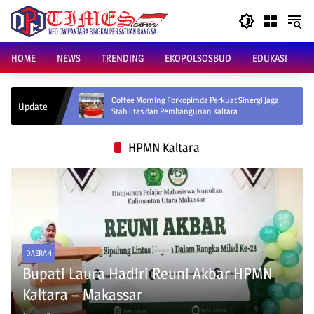
Skip
to
content
HOME
NEWS
TRENDING
EKOPOLSOSBUD
EDUKASI
Coffee Morning Forkopimda Perkuat Sinergi Jaga
Gubernur 
Update
Stabilitas dan Pembangunan Kaltara
Lokal unt
HPMN Kaltara
DAERAH
Bupati Laura Hadiri Reuni Akbar HPMN
Kaltara – Makassar