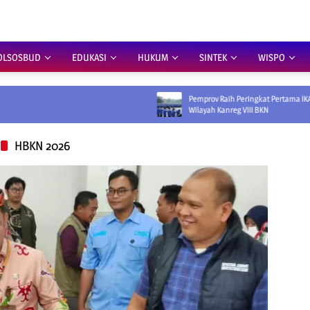
OLSOSBUD
EDUKASI
HUKUM
SINTEK
WISPO
Pemprov Raih Peringkat Pertama IKADA 2026 di
Wilayah Kanreg VIII BKN
HBKN 2026