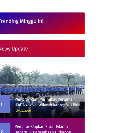
Trending Minggu Ini
News Update
Pemprov Raih Peringkat Pertama
1
IKADA 2026 di Wilayah Kanreg VIII BKN
July 14, 2026
Pemprov Siapkan Surat Edaran
2
Gubernur, Perusahaan Didorong