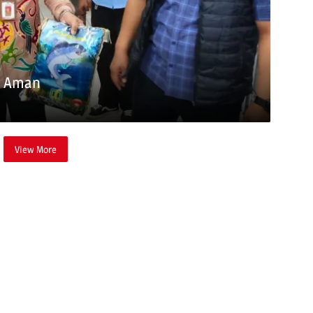
s Aman
View More