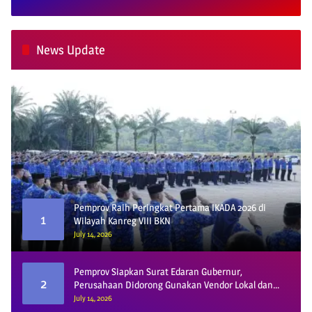
News Update
Pemprov Raih Peringkat Pertama IKADA 2026 di
1
Wilayah Kanreg VIII BKN
July 14, 2026
Pemprov Siapkan Surat Edaran Gubernur,
2
Perusahaan Didorong Gunakan Vendor Lokal dan
Pelat KU
July 14, 2026