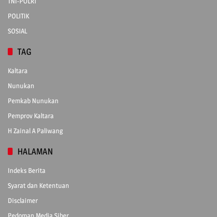
TNI-POLRI
POLITIK
SOSIAL
TAG
Kaltara
Nunukan
Pemkab Nunukan
Pemprov Kaltara
H Zainal A Paliwang
HALAMAN
Indeks Berita
Syarat dan Ketentuan
Disclaimer
Pedoman Media Siber