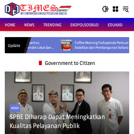
Skip
to
content
HOME
NEWS
TRENDING
EKOPOLSOSBUD
EDUKASI
 Gubernur,
Coffee Morning Forkopimda Perkuat Sinergi Jaga
Update
 Vendor Lokal dan
Stabilitas dan Pembangunan Kaltara
Government to Citizen
NEWS
SPBE Diharap Dapat Meningkatkan
Kualitas Pelayanan Publik