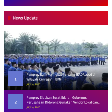
News Update
Pemprov Raih Peringkat Pertama IKADA 2026 di
1
Wilayah Kanreg VIII BKN
July 14, 2026
Pemprov Siapkan Surat Edaran Gubernur,
2
Perusahaan Didorong Gunakan Vendor Lokal dan
Pelat KU
July 14, 2026