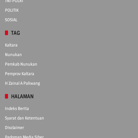
TNI-POLRI
POLITIK
SOSIAL
TAG
Kaltara
Nunukan
Pemkab Nunukan
Pemprov Kaltara
H Zainal A Paliwang
HALAMAN
Indeks Berita
Syarat dan Ketentuan
Disclaimer
Pedoman Media Siber