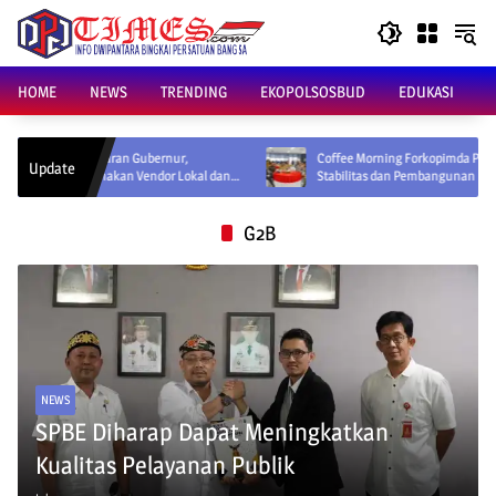
Skip
to
content
HOME
NEWS
TRENDING
EKOPOLSOSBUD
EDUKASI
 Edaran Gubernur,
Coffee Morning Forkopimda Perkuat Sinergi Jaga
Update
unakan Vendor Lokal dan
Stabilitas dan Pembangunan Kaltara
G2B
NEWS
SPBE Diharap Dapat Meningkatkan
Kualitas Pelayanan Publik