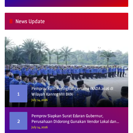
News Update
Pemprov Raih Peringkat Pertama IKADA 2026 di
1
Wilayah Kanreg VIII BKN
July 14, 2026
Pemprov Siapkan Surat Edaran Gubernur,
2
Perusahaan Didorong Gunakan Vendor Lokal dan
Pelat KU
July 14, 2026