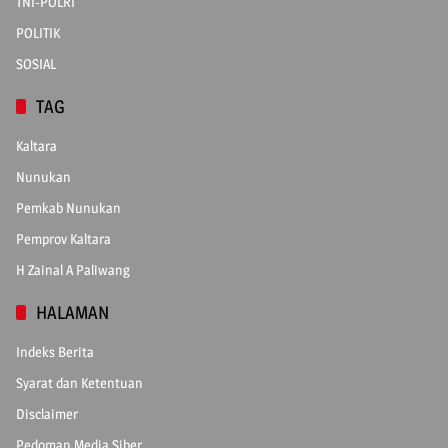
TNI-POLRI
POLITIK
SOSIAL
TAG
Kaltara
Nunukan
Pemkab Nunukan
Pemprov Kaltara
H Zainal A Paliwang
HALAMAN
Indeks Berita
Syarat dan Ketentuan
Disclaimer
Pedoman Media Siber