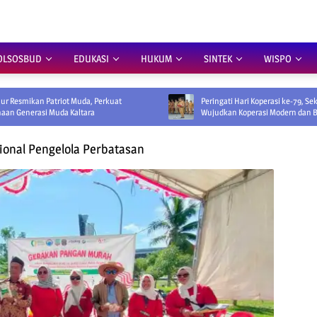
OLSOSBUD
EDUKASI
HUKUM
SINTEK
WISPO
iot Muda, Perkuat
Peringati Hari Koperasi ke-79, Sekprov Ajak
a Kaltara
Wujudkan Koperasi Modern dan Berdaya Saing
onal Pengelola Perbatasan