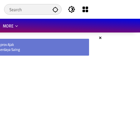
MORE
×