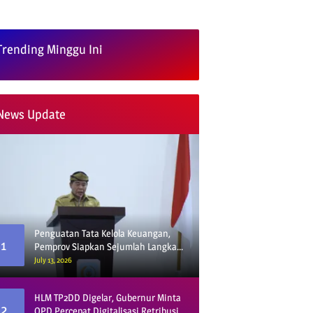
Trending Minggu Ini
News Update
Penguatan Tata Kelola Keuangan,
1
Pemprov Siapkan Sejumlah Langkah
Strategis
July 13, 2026
HLM TP2DD Digelar, Gubernur Minta
2
OPD Percepat Digitalisasi Retribusi