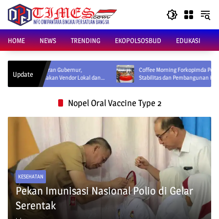
Skip
to
content
HOME
NEWS
TRENDING
EKOPOLSOSBUD
EDUKASI
Edaran Gubernur,
Coffee Morning Forkopimda Perkuat Sinergi Jaga
Update
unakan Vendor Lokal dan
Stabilitas dan Pembangunan Kaltara
Nopel Oral Vaccine Type 2
KESEHATAN
Pekan Imunisasi Nasional Polio di Gelar
Serentak