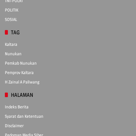
TNI-POLRI
POLITIK
SOSIAL
TAG
Kaltara
Nunukan
Pemkab Nunukan
Pemprov Kaltara
H Zainal A Paliwang
HALAMAN
Indeks Berita
Syarat dan Ketentuan
Disclaimer
Pedoman Media Siber