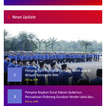
News Update
Pemprov Raih Peringkat Pertama IKADA 2026 di
1
Wilayah Kanreg VIII BKN
July 14, 2026
Pemprov Siapkan Surat Edaran Gubernur,
2
Perusahaan Didorong Gunakan Vendor Lokal dan
Pelat KU
July 14, 2026