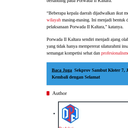
bertanding pada Porwada II Kaltara.
“Beberapa kepala daerah dijadwalkan ikut m
wilayah
masing-masing. Ini menjadi bentuk 
pelaksanaan Porwada II Kaltara,” katanya.
Porwada II Kaltara sendiri menjadi ajang ola
yang tidak hanya mempererat silaturahmi ins
semangat kompetisi sehat dan
profesionalism
Baca Juga
Sekprov Sambut Kloter 7, 
Kembali dengan Selamat
Author