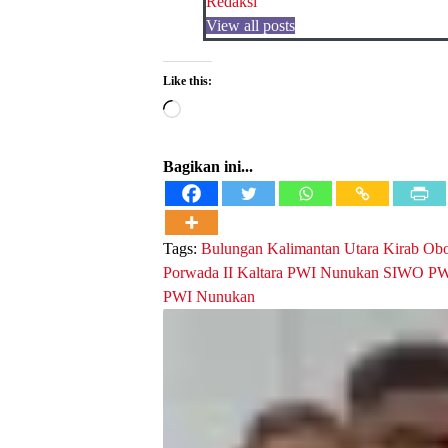
Redaksi
View all posts
Like this:
Loading…
Bagikan ini...
Tags:
Bulungan
Kalimantan Utara
Kirab Ob
Porwada II Kaltara
PWI Nunukan
SIWO PW
PWI Nunukan