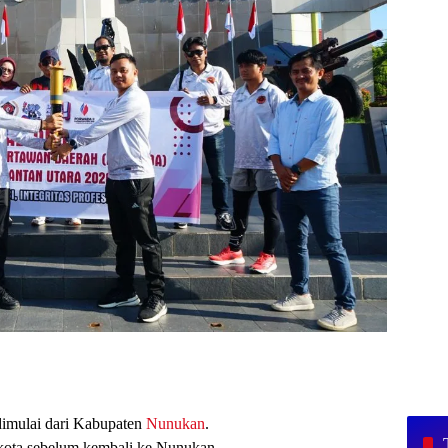
dimulai dari Kabupaten
Nunukan
.
kota sebelum kembali ke Nunukan.