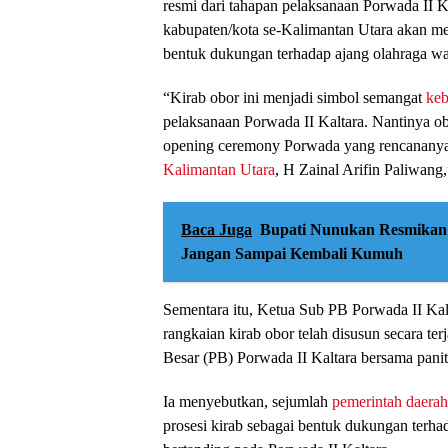
resmi dari tahapan pelaksanaan Porwada II 
kabupaten/kota se-Kalimantan Utara akan me
bentuk dukungan terhadap ajang olahraga wa
“Kirab obor ini menjadi simbol semangat
keb
pelaksanaan Porwada II Kaltara. Nantinya ob
opening ceremony Porwada yang rencananya
Kalimantan Utara
, H Zainal Arifin Paliwang
Baca Juga
Bupati Nunukan Resmikan
Jangan Sampai Kembali Kumuh
Sementara itu, Ketua Sub PB Porwada II Kal
rangkaian kirab obor telah disusun secara te
Besar (PB) Porwada II Kaltara bersama panit
Ia menyebutkan, sejumlah
pemerintah daerah
prosesi kirab sebagai bentuk dukungan terhad