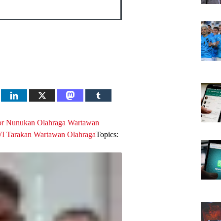
or
Nunukan
Olahraga Wartawan
I
Tarakan
Wartawan Olahraga
Topics: