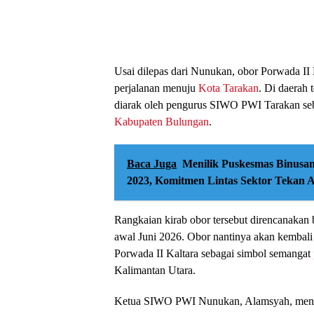
Usai dilepas dari Nunukan, obor Porwada II
perjalanan menuju
Kota Tarakan
. Di daerah 
diarak oleh pengurus SIWO PWI Tarakan se
Kabupaten Bulungan
.
Baca Juga
Menilik Puskesmas Binusan
2023, Komitmen Lintas Sektor Tekan 
Rangkaian kirab obor tersebut direncanakan 
awal Juni 2026. Obor nantinya akan kembal
Porwada II Kaltara sebagai simbol semangat
Kalimantan Utara.
Ketua SIWO PWI Nunukan, Alamsyah, menga