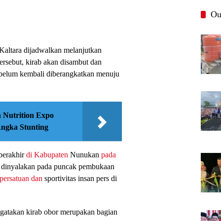
Ou
 Kaltara dijadwalkan melanjutkan
tersebut, kirab akan disambut dan
belum kembali diberangkatkan menuju
 Nutrition Expo
Angka Stunting
berakhir
di Kabupaten
Nunukan
pada
i dinyalakan pada puncak pembukaan
persatuan dan
sportivitas insan pers di
takan kirab obor merupakan bagian