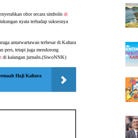
enyerahkan obor secara simbolis
di
dukungan nyata terhadap suksesnya
hraga antarwartawan terbesar di Kaltara
an pers, tetapi juga mendorong
e
di kalangan jurnalis.(SiwoNNK)
Jemaah Haji Kaltara