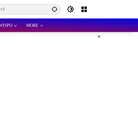
WISPO
MORE
×