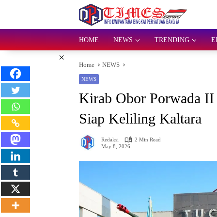
Skip
to
content
HOME
NEWS
TRENDING
E
×
Home
NEWS
NEWS
Kirab Obor Porwada II
Siap Keliling Kaltara
Redaksi
2 Min Read
May 8, 2026