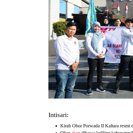
Intisari:
Kirab Obor Porwada II Kaltara resmi 
Obor
akan
dibawa keliling kabupaten/